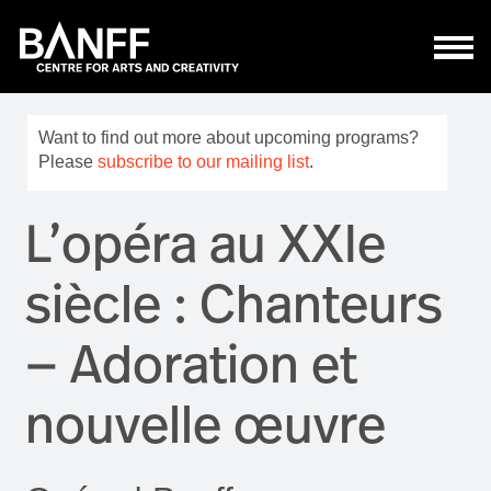
Aller au contenu principal
Want to find out more about upcoming programs?
Please
subscribe to our mailing list
.
L’opéra au XXIe
siècle : Chanteurs
— Adoration et
nouvelle œuvre