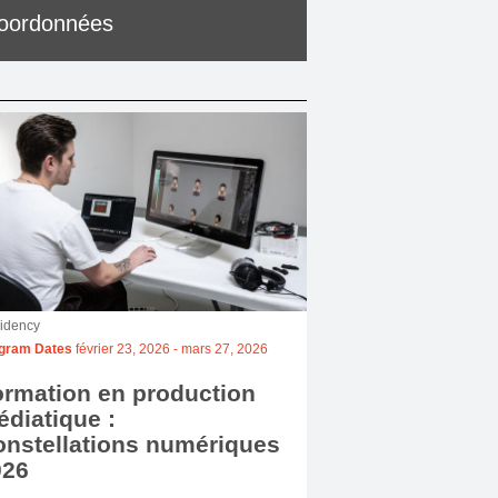
oordonnées
idency
gram Dates
février 23, 2026
-
mars 27, 2026
rmation en production
diatique :
nstellations numériques
026