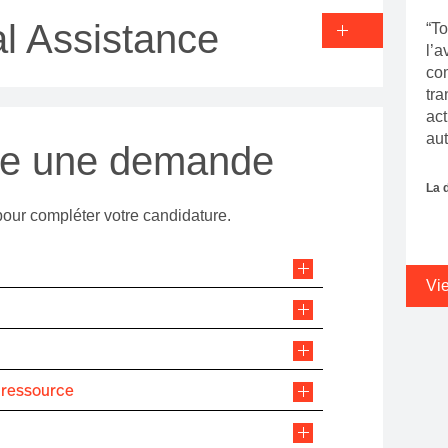
l Assistance
“To
l’a
co
tra
act
aut
re une demande
La 
pour compléter votre candidature.
Vi
 ressource