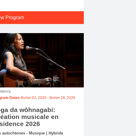
ew Program
idency
gram Dates
février 02, 2026
-
février 28, 2026
oga da wôhnagabi:
éation musicale en
sidence 2026
s autochtones - Musique | Hybride