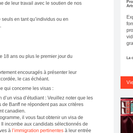
Pro
e de leur travail avec le soutien de nos
Art
Exp
e seuls en tant qu’individus ou en
for
.
pro
vid
gr
e 18 ans ou plus le premier jour du
La 
ortement encouragés à présenter leur
ccordée, le cas échéant.
Vi
ce qui concerne les visas :
 d’un visa d’étudiant : Veuillez noter que les
 de Banff ne répondent pas aux critères
ant canadien.
ogramme, il vous faut obtenir un visa de
. Il incombe aux candidats sélectionnés de
ives à
l’immigration pertinentes
à leur entrée