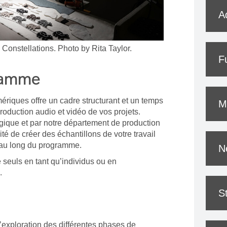
A
 Constellations. Photo by Rita Taylor.
F
ramme
riques offre un cadre structurant et un temps
M
production audio et vidéo de vos projets.
ique et par notre département de production
té de créer des échantillons de votre travail
t au long du programme.
N
e seuls en tant qu’individus ou en
.
S
’exploration des différentes phases de