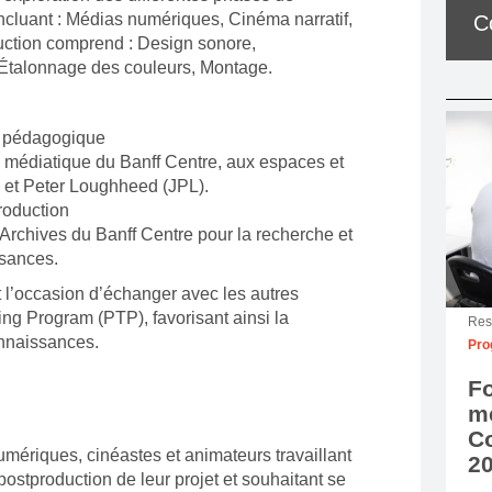
incluant : Médias numériques, Cinéma narratif,
C
uction comprend : Design sonore,
 Étalonnage des couleurs, Montage.
 pédagogique
n médiatique du Banff Centre, aux espaces et
e et Peter Loughheed (JPL).
roduction
 Archives du Banff Centre pour la recherche et
sances.
 l’occasion d’échanger avec les autres
ing Program (PTP), favorisant ainsi la
Res
onnaissances.
Pro
Fo
mé
Co
mériques, cinéastes et animateurs travaillant
2
ostproduction de leur projet et souhaitant se