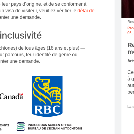
e leur pays d’origine, et de se conformer à
un visa de visiteur, veuillez vérifier le
délai de
enter une demande.
Res
Pro
inclusivité
05,
Ré
chtones) de tous âges (18 ans et plus) —
m
eur parcours, leur identité de genre ou
senter une demande.
Art
Cet
à q
aut
per
La 