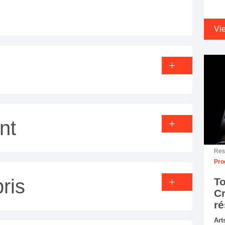
Vi
nt
Res
Pro
ris
T
Cr
ré
Art