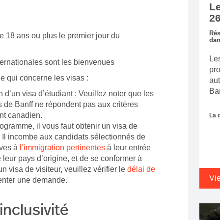
Le
26
Rés
e 18 ans ou plus le premier jour du
dan
Les
ternationales sont les bienvenues
pro
 ce qui concerne les visas :
au
Ban
 d’un visa d’étudiant : Veuillez noter que les
 de Banff ne répondent pas aux critères
ant canadien.
La 
ogramme, il vous faut obtenir un visa de
. Il incombe aux candidats sélectionnés de
ives à
l’immigration pertinentes
à leur entrée
e leur pays d’origine, et de se conformer à
un visa de visiteur, veuillez vérifier le
délai de
Vi
enter une demande.
inclusivité