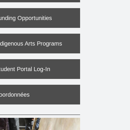
unding Opportunities
ndigenous Arts Programs
tudent Portal Log-In
oordonnées