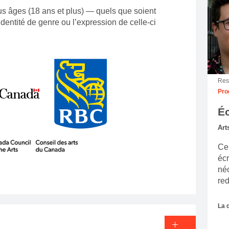
us âges (18 ans et plus) — quels que soient
 identité de genre ou l’expression de celle-ci
Res
Pro
Éc
Art
Ce
écr
néc
red
La 