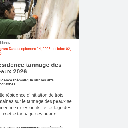
idency
gram Dates
septembre 14, 2026
-
octobre 02,
6
ésidence tannage des
eaux 2026
idence thématique sur les arts
ochtones
te résidence d'initiation de trois
maines sur le tannage des peaux se
centre sur les outils, le raclage des
ux et le tannage des peaux.
date limite de candidature est dépassée.