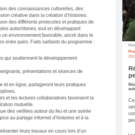
tion des connaissances culturelles, des
ion créative dans la création d’histoires.
on des différents protocoles et pratiques de
ples autochtones, tout en développant
s un environnement favorable, ancré dans le
ges entre pairs. Faits saillants du programme :
Res
Pro
202
s qui soutiennent le développement
R
seignants, présentations et séances de
p
e et en ligne, partageront leurs pratiques
Rés
aut
iplines.
rs et les lectures collaboratives favorisent la
Cet
iration mutuelle.
se
 que des veillées autour du feu et une soirée
con
ice au partage informel d’histoires et à la
pea
présenter leurs travaux en cours lors d’un
La 